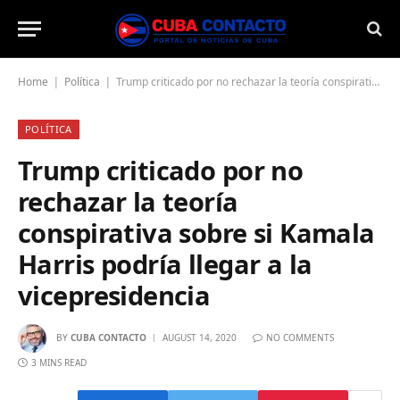
Home
Política
Trump criticado por no rechazar la teoría conspirativa sobre si Kamala Harris podría llegar a la vicepresidencia
|
|
POLÍTICA
Trump criticado por no
rechazar la teoría
conspirativa sobre si Kamala
Harris podría llegar a la
vicepresidencia
BY
CUBA CONTACTO
AUGUST 14, 2020
NO COMMENTS
3 MINS READ