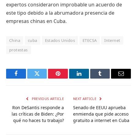
expertos consideraron improbable un acuerdo de
este tipo debido a la abrumadora presencia de
empresas chinas en Cuba.
China
cuba
Estados Unidos
ETECSA
Internet
protestas
Facebook
Twitter
Pinterest
LinkedIn
Tumblr
Email
PREVIOUS ARTICLE
NEXT ARTICLE
Ron DeSantis responde a
Senado de EEUU aprueba
las críticas de Biden: ¿Por
enmienda que pide acceso
qué no haces tu trabajo?
gratuito a internet en Cuba