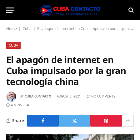
Home
Cuba
El apagón de internet en Cuba impulsado por la gran tecnología china
|
|
CUBA
El apagón de internet en
Cuba impulsado por la gran
tecnología china
BY
CUBA CONTACTO
AUGUST 6, 2021
NO COMMENTS
4 MINS READ
Share