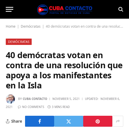
Home
Demócratas
40 demócratas votan en contra de una resolución que apoya a los manifestantes en la Isla
|
|
DEMÓCRATAS
40 demócratas votan en
contra de una resolución que
apoya a los manifestantes
en la Isla
BY
CUBA CONTACTO
NOVEMBER 5, 2021
UPDATED:
NOVEMBER 6,
2021
NO COMMENTS
3 MINS READ
Share